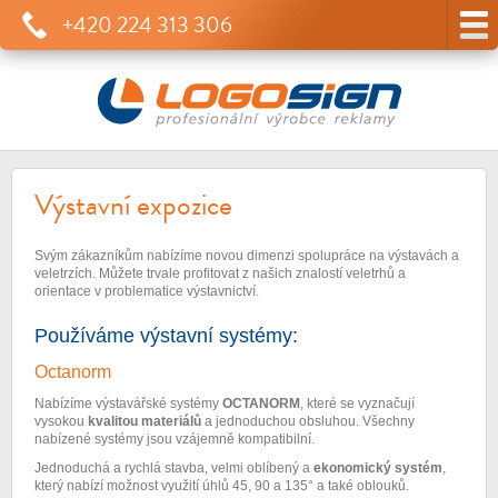
+420 224 313 306
Výstavní expozice
Svým zákazníkům nabízíme novou dimenzi spolupráce na výstavách a
veletrzích. Můžete trvale profitovat z našich znalostí veletrhů a
orientace v problematice výstavnictví.
Používáme výstavní systémy:
Octanorm
Nabízíme výstavářské systémy
OCTANORM
, které se vyznačují
vysokou
kvalitou materiálů
a jednoduchou obsluhou. Všechny
nabízené systémy jsou vzájemně kompatibilní.
Jednoduchá a rychlá stavba, velmi oblíbený a
ekonomický systém
,
který nabízí možnost využití úhlů 45, 90 a 135° a také oblouků.