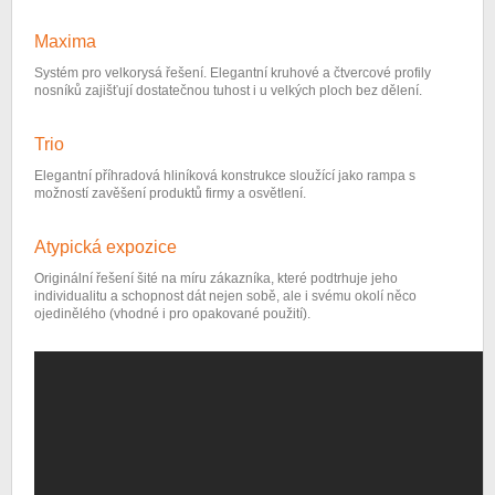
Maxima
Systém pro velkorysá řešení. Elegantní kruhové a čtvercové profily
nosníků zajišťují dostatečnou tuhost i u velkých ploch bez dělení.
Trio
Elegantní příhradová hliníková konstrukce sloužící jako rampa s
možností zavěšení produktů firmy a osvětlení.
Atypická expozice
Originální řešení šité na míru zákazníka, které podtrhuje jeho
individualitu a schopnost dát nejen sobě, ale i svému okolí něco
ojedinělého (vhodné i pro opakované použití).